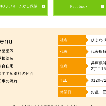
enu
社名
ひまわ
外壁塗装
代表
代表取締
屋根塗装
兵庫県
集合住宅
住所
2丁目1
おすすめ塗料の紹介
TEL
0120-7
工事の流れ
休業日
お盆、