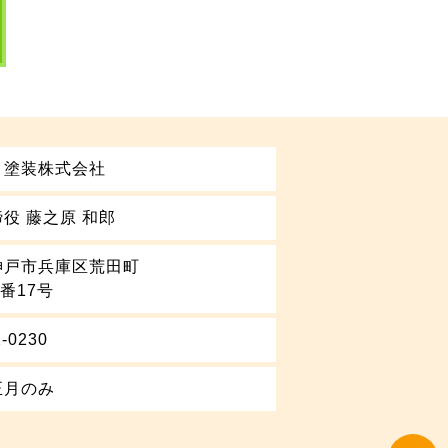
り塗装株式会社
役 藤之原 和郎
神戸市兵庫区荒田町
5番17号
2-0230
正月のみ
t