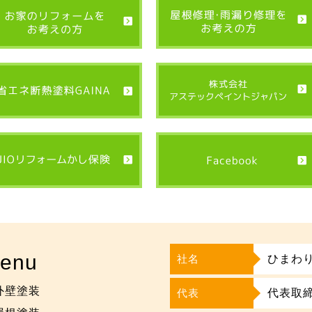
enu
社名
ひまわ
外壁塗装
代表
代表取締