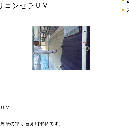
リコンセラＵＶ
ラＵＶ
宅外壁の塗り替え用塗料です。