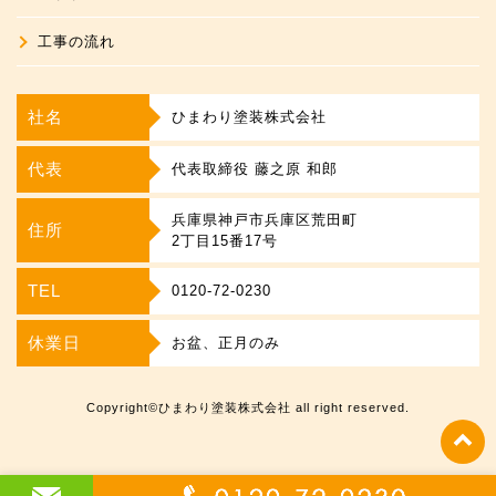
工事の流れ
社名
ひまわり塗装株式会社
代表
代表取締役 藤之原 和郎
兵庫県神戸市兵庫区荒田町
住所
2丁目15番17号
TEL
0120-72-0230
休業日
お盆、正月のみ
Copyright©ひまわり塗装株式会社 all right reserved.
t