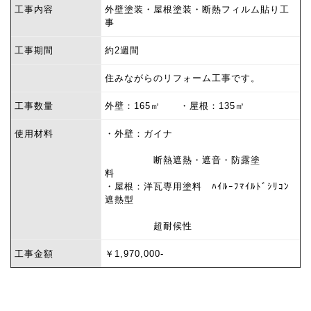
工事内容
外壁塗装・屋根塗装・断熱フィルム貼り工
事
工事期間
約2週間
住みながらのリフォーム工事です。
工事数量
外壁：165㎡ ・屋根：135㎡
使用材料
・外壁：ガイナ
断熱遮熱・遮音・防露塗
料
・屋根：洋瓦専用塗料 ﾊｲﾙｰﾌﾏｲﾙﾄﾞｼﾘｺﾝ
遮熱型
超耐候性
工事金額
￥1,970,000-