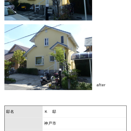
after
邸名
Ｋ 邸
神戸市