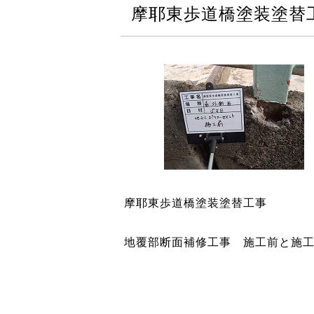
摩耶東歩道橋塗装塗替
摩耶東歩道橋塗装塗替工事
地覆部断面補修工事 施工前と施