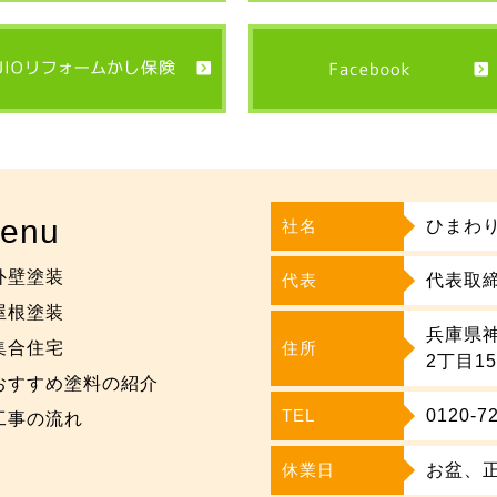
enu
社名
ひまわ
外壁塗装
代表
代表取締
屋根塗装
兵庫県
集合住宅
住所
2丁目1
おすすめ塗料の紹介
TEL
0120-7
工事の流れ
休業日
お盆、