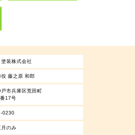
り塗装株式会社
役 藤之原 和郎
神戸市兵庫区荒田町
5番17号
2-0230
正月のみ