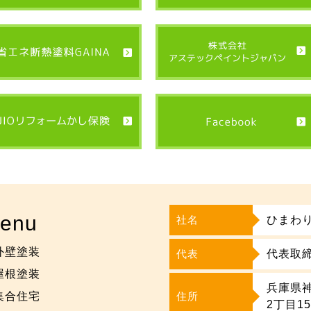
enu
社名
ひまわ
外壁塗装
代表
代表取締
屋根塗装
兵庫県
集合住宅
住所
2丁目1