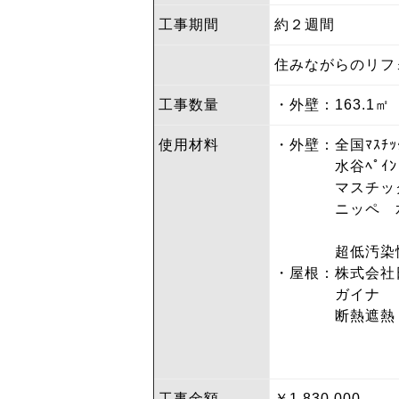
工事期間
約２週間
住みながらのリフ
工事数量
・外壁：163.
使用材料
・外壁：全国ﾏｽﾁ
水谷ﾍﾟｲﾝﾄ
マスチックN
ニッペ 水性
超低汚染性・
・屋根：株式会社
ガイナ
断熱遮熱・遮
工事金額
￥1,830,000-