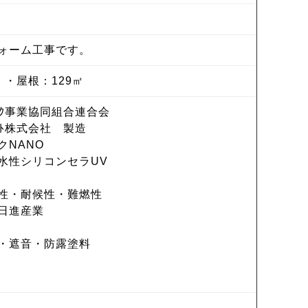
ォーム工事です。
1㎡ ・屋根：129㎡
ｯｸ事業協同組合連合会
株式会社 製造
ANO
シリコンセラUV
耐候性・難燃性
日進産業
音・防露塗料