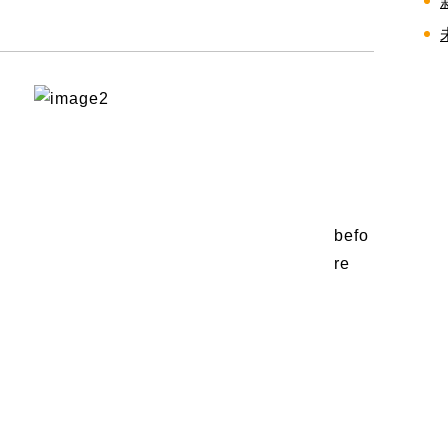
befo
re