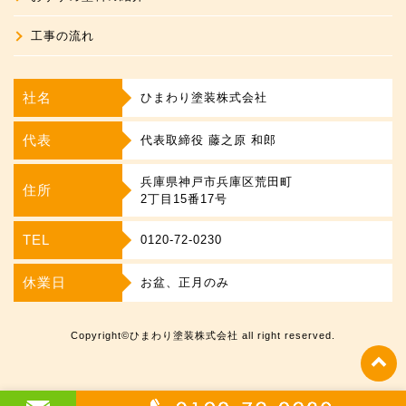
工事の流れ
社名
ひまわり塗装株式会社
代表
代表取締役 藤之原 和郎
兵庫県神戸市兵庫区荒田町
住所
2丁目15番17号
TEL
0120-72-0230
休業日
お盆、正月のみ
Copyright©ひまわり塗装株式会社 all right reserved.
t