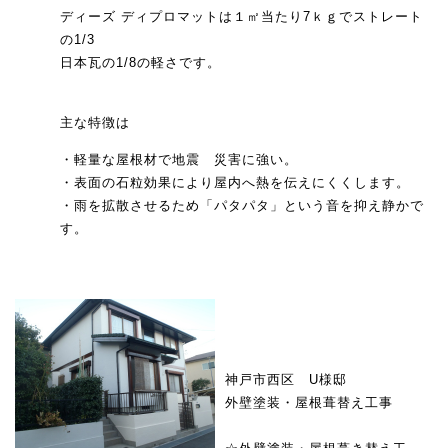
ディーズ ディプロマットは１㎡当たり7ｋｇでストレート
の1/3
日本瓦の1/8の軽さです。
主な特徴は
・軽量な屋根材で地震 災害に強い。
・表面の石粒効果により屋内へ熱を伝えにくくします。
・雨を拡散させるため「パタパタ」という音を抑え静かで
す。
神戸市西区 U様邸
外壁塗装・屋根葺替え工事