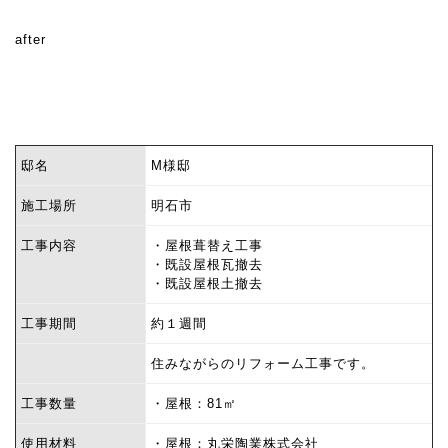
after
邸名
M様邸
施工場所
明石市
工事内容
・屋根葺替え工事
・既設屋根瓦撤去
・既設屋根土撤去
工事期間
約１週間
住みながらのリフォーム工事です。
工事数量
・屋根：81㎡
使用材料
・屋根：丸栄陶業株式会社