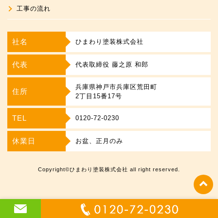
工事の流れ
社名
ひまわり塗装株式会社
代表
代表取締役 藤之原 和郎
兵庫県神戸市兵庫区荒田町
住所
2丁目15番17号
TEL
0120-72-0230
休業日
お盆、正月のみ
Copyright©ひまわり塗装株式会社 all right reserved.
t