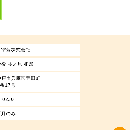
り塗装株式会社
役 藤之原 和郎
神戸市兵庫区荒田町
5番17号
2-0230
正月のみ