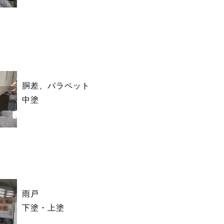
胴差、パラペット
中塗
雨戸
下塗・上塗