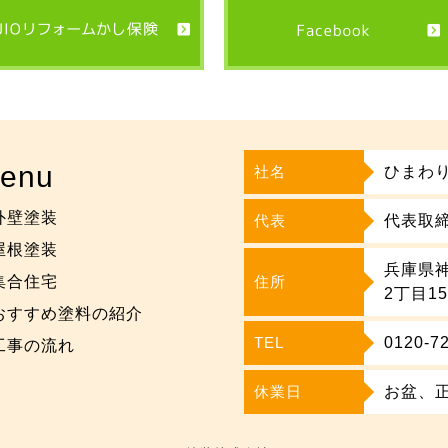
enu
社名
ひまわ
外壁塗装
代表
代表取締
屋根塗装
兵庫県
集合住宅
住所
2丁目1
おすすめ塗料の紹介
TEL
0120-7
工事の流れ
休業日
お盆、