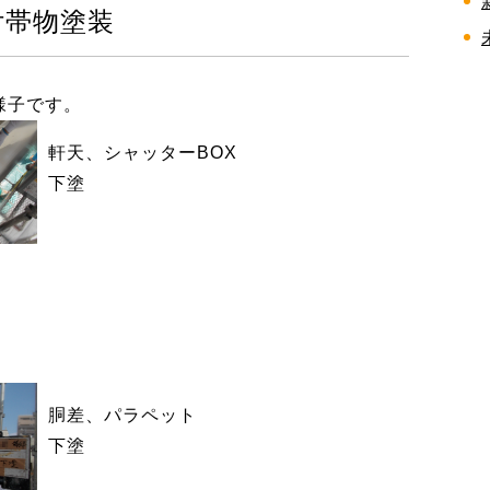
付帯物塗装
様子です。
軒天、シャッターBOX
下塗
胴差、パラペット
下塗