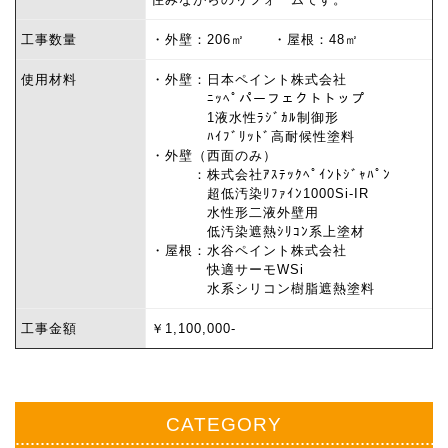
工事数量
・外壁：206㎡ ・屋根：48㎡
使用材料
・外壁：日本ペイント株式会社
ﾆｯﾍﾟパーフェクトトップ
1液水性ﾗｼﾞｶﾙ制御形
ﾊｲﾌﾞﾘｯﾄﾞ高耐候性塗料
・外壁（西面のみ）
：株式会社ｱｽﾃｯｸﾍﾟｲﾝﾄｼﾞｬﾊﾟﾝ
超低汚染ﾘﾌｧｲﾝ1000Si-IR
水性形二液外壁用
低汚染遮熱ｼﾘｺﾝ系上塗材
・屋根：水谷ペイント株式会社
快適サーモWSi
水系シリコン樹脂遮熱塗料
工事金額
￥1,100,000-
CATEGORY