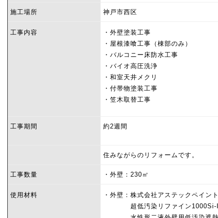
施工場所
神戸市西区
工事内容
・外壁塗装工事
・屋根漆喰工事（棟部のみ）
・バルコニー床防水工事
・バイオ高圧洗浄
・和室天井メクリ
・付帯物塗装工事
・笠木取替工事
工事期間
約2週間
住みながらのリフォームです。
工事数量
・外壁：230㎡
使用材料
・外壁：株式会社アステックペイン
超低汚染リファイン1000Si-I
水性形二液外壁用低汚染遮熱シ