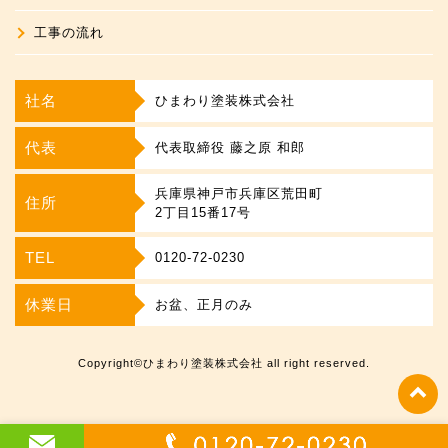
工事の流れ
社名
ひまわり塗装株式会社
代表
代表取締役 藤之原 和郎
兵庫県神戸市兵庫区荒田町
住所
2丁目15番17号
TEL
0120-72-0230
休業日
お盆、正月のみ
Copyright©ひまわり塗装株式会社 all right reserved.
t